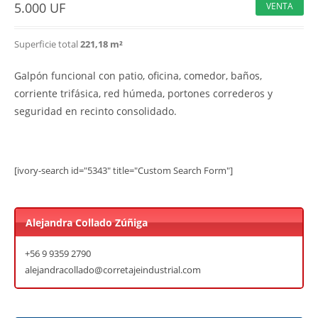
5.000
UF
VENTA
Superficie total
221,18 m²
Galpón funcional con patio, oficina, comedor, baños,
corriente trifásica, red húmeda, portones correderos y
seguridad en recinto consolidado.
[ivory-search id="5343" title="Custom Search Form"]
Alejandra Collado Zúñiga
+56 9 9359 2790
alejandracollado@corretajeindustrial.com