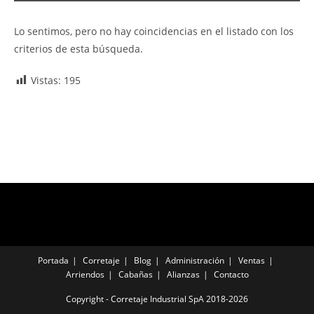
Lo sentimos, pero no hay coincidencias en el listado con los
criterios de esta búsqueda.
Vistas:
195
Portada
Corretaje
Blog
Administración
Ventas
Arriendos
Cabañas
Alianzas
Contacto
Copyright - Corretaje Industrial SpA 2018-2026