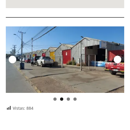
C
Vistas:
884