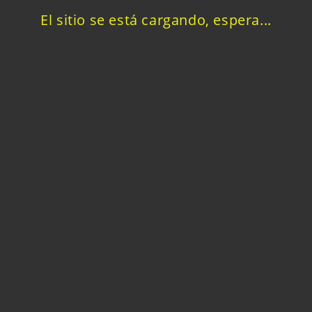
El sitio se está cargando, espera...
eso eficiente, factibilidad trifásica, CCTV, vigilancia 24/7, casino, as
ar Triunfo Campesino
ARRIENDO
metral, acceso para camiones y maquinaria, conectividad vial y
al o almacenamiento.
ar Triunfo Campesino
VENTA