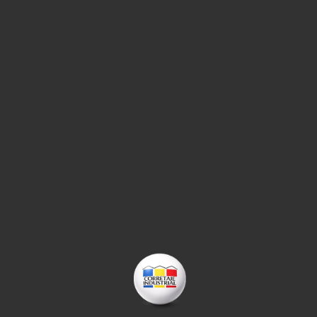
l con caminos interiores, seguridad, accesos para camiones,
comunes.
úcar
VENTA
a no cargó contenido suficiente para confirmar características
ación externa.
 Coquimbo II
ARRIENDO