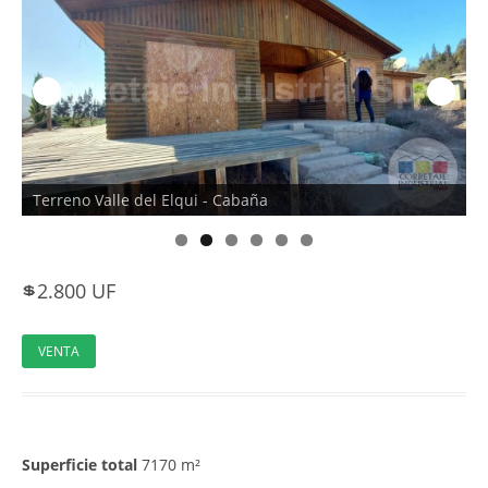
Terreno Valle del Elqui - Cabaña
T
2.800
UF
💲
VENTA
Superficie total
7170 m²