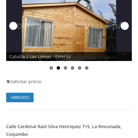
Cabaña 2 Las Lomas - Exterior
C
💲
Solicitar precio
ARRIENDO
Calle Cardenal Raúl Silva Henríquez 715, La Rinconada,
Coquimbo